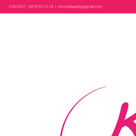
CONTACT : 0479/74.15.14
|
infos.kidsparty@gmail.com