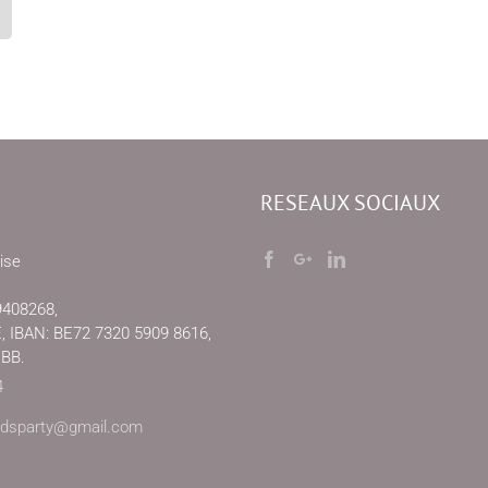
RESEAUX SOCIAUX
ise
9408268,
IBAN: BE72 7320 5909 8616,
EBB.
4
kidsparty@gmail.com