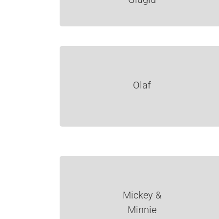
Olaf
Mickey &
Minnie