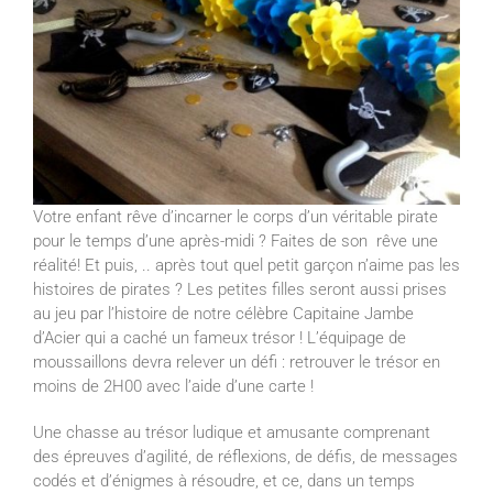
Votre enfant rêve d’incarner le corps d’un véritable pirate
pour le temps d’une après-midi ? Faites de son rêve une
réalité! Et puis, .. après tout quel petit garçon n’aime pas les
histoires de pirates ? Les petites filles seront aussi prises
au jeu par l’histoire de notre célèbre Capitaine Jambe
d’Acier qui a caché un fameux trésor ! L’équipage de
moussaillons devra relever un défi : retrouver le trésor en
moins de 2H00 avec l’aide d’une carte !
Une chasse au trésor ludique et amusante comprenant
des épreuves d’agilité, de réflexions, de défis, de messages
codés et d’énigmes à résoudre, et ce, dans un temps