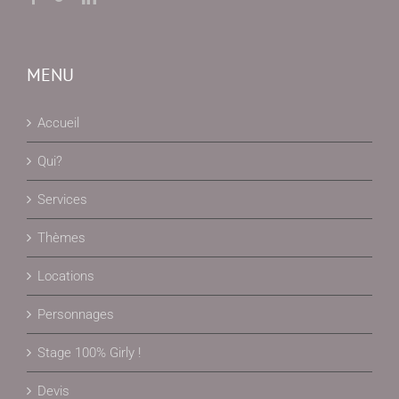
MENU
Accueil
Qui?
Services
Thèmes
Locations
Personnages
Stage 100% Girly !
Devis