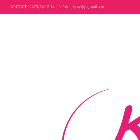
CONTACT : 0479/74.15.14
|
infos.kidsparty@gmail.com