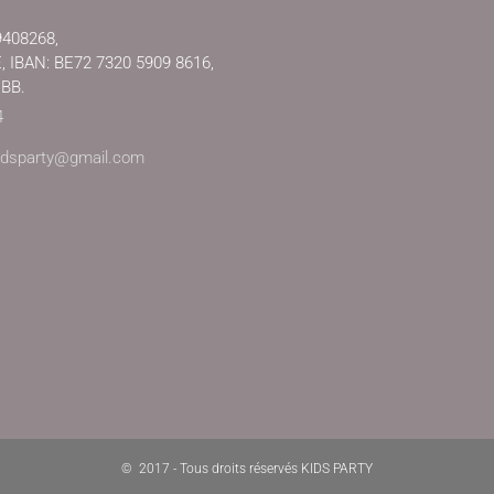
9408268,
IBAN: BE72 7320 5909 8616,
EBB.
4
kidsparty@gmail.com
© 2017 - Tous droits réservés KIDS PARTY