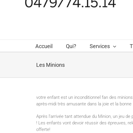
Accueil
Qui?
Services
T
Les Minions
votre enfant est un inconditionnel fan des minions?
après-midi très amusante dans la joie et la bonne
Après l’arrivée tant attendue du Minion, un jeu d
! Les enfants vont devoir réussir des épreuves, re
offerte!