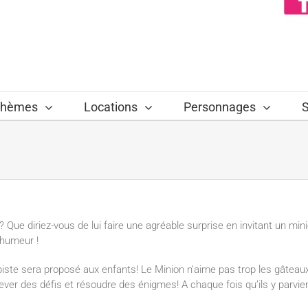
hèmes
Locations
Personnages
S
 Que diriez-vous de lui faire une agréable surprise en invitant un mini
 humeur !
e piste sera proposé aux enfants! Le Minion n’aime pas trop les gâtea
lever des défis et résoudre des énigmes! A chaque fois qu’ils y parvi