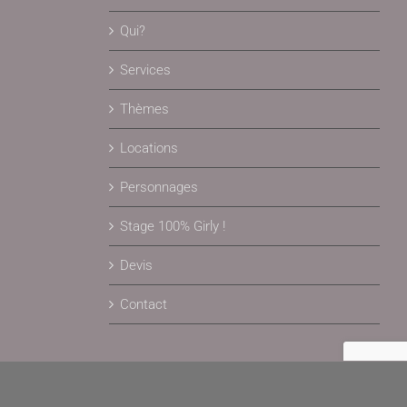
Qui?
Services
Thèmes
Locations
Personnages
Stage 100% Girly !
Devis
Contact